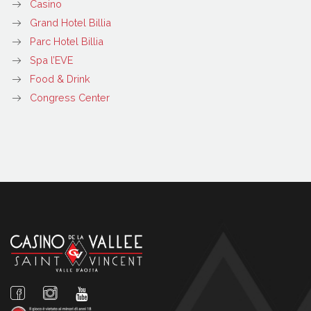
Casino
Grand Hotel Billia
Parc Hotel Billia
Spa l’EVE
Food & Drink
Congress Center