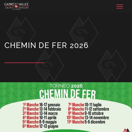
CHEMIN DE FER 2026