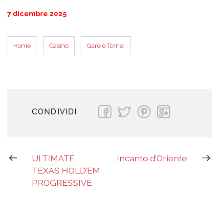
7 dicembre
2025
Home
Casino
Gare e Tornei
CONDIVIDI
ULTIMATE
Incanto d’Oriente
TEXAS HOLD’EM
PROGRESSIVE