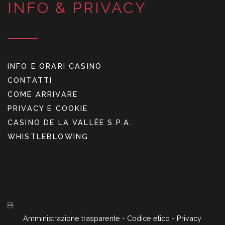
INFO & PRIVACY
INFO E ORARI CASINÒ
CONTATTI
COME ARRIVARE
PRIVACY E COOKIE
CASINO DE LA VALLÉE S.P.A.
WHISTLEBLOWING

Amministrazione trasparente
-
Codice etico
-
Privacy