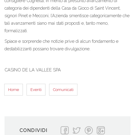
consigliere Cognetta, in merito al presunto avanzamento di
categoria dei dipendenti della Casa da Gioco di Saint Vincent,
signori Pinet e Mecconi, l’Azienda smentisce categoricamente che
tali avanzamenti siano mai stati proposti e, tanto meno,
formalizzati.
Spiace e sorprende che notizie prive di alcun fondamento e
destabilizzanti possano trovare divulgazione.
CASINO DE LA VALLEE SPA
Home
Eventi
Comunicati
CONDIVIDI